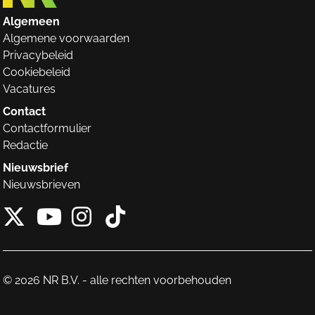
Algemeen
Algemene voorwaarden
Privacybeleid
Cookiebeleid
Vacatures
Contact
Contactformulier
Redactie
Nieuwsbrief
Nieuwsbrieven
X van NieuwRechts
Instagram van Nieuw
Tiktok van Nieuw
Youtube van NieuwRecht
© 2026 NR B.V. - alle rechten voorbehouden