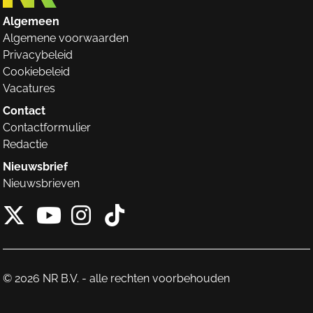
Algemeen
Algemene voorwaarden
Privacybeleid
Cookiebeleid
Vacatures
Contact
Contactformulier
Redactie
Nieuwsbrief
Nieuwsbrieven
X van NieuwRechts
Instagram van Nieuw
Tiktok van Nieuw
Youtube van NieuwRecht
© 2026 NR B.V. - alle rechten voorbehouden