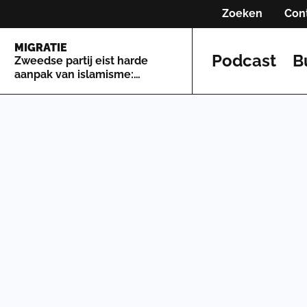
Zoeken
Con
MIGRATIE
Podcast
B
Zweedse partij eist harde
aanpak van islamisme:
'Grootste bedreigingen
Zweden'