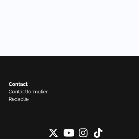
Contact
Contactformulier
Redactie
X van NieuwRech
Instagram 
Tiktok 