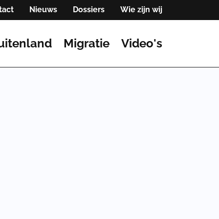
tact
Nieuws
Dossiers
Wie zijn wij
uitenland
Migratie
Video's