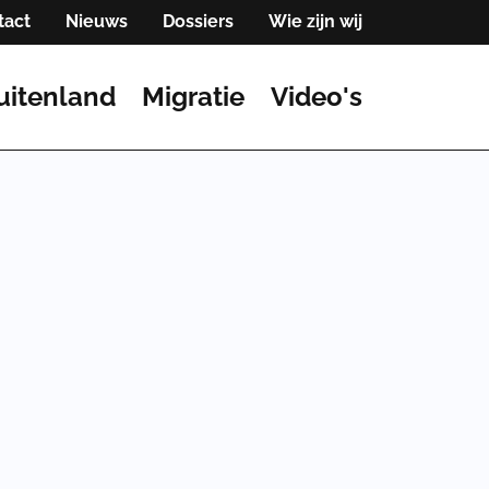
tact
Nieuws
Dossiers
Wie zijn wij
uitenland
Migratie
Video's