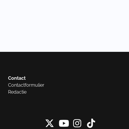
Contact
Contactformulier
Redactie
X van NieuwRech
Instagram 
Tiktok 