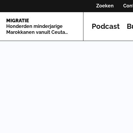
Zoeken
Con
MIGRATIE
Podcast
B
Honderden minderjarige
Marokkanen vanuit Ceuta
naar Spaans vasteland