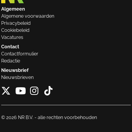
Algemeen
Algemene voorwaarden
Privacybeleid
Cookiebeleid
Vacatures
Contact
Contactformulier
Redactie
Nieuwsbrief
Nieuwsbrieven
X van NieuwRechts
Instagram van Nieuw
Tiktok van Nieuw
Youtube van NieuwRecht
© 2026 NR B.V. - alle rechten voorbehouden