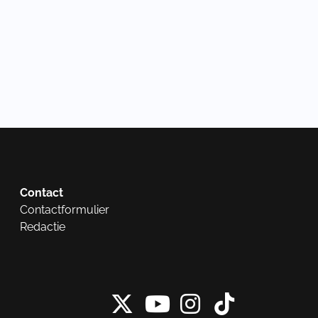
Contact
Contactformulier
Redactie
X van NieuwRech
Instagram 
Tiktok 