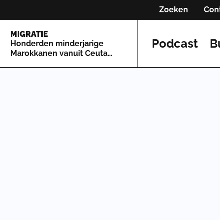
Zoeken
Con
MIGRATIE
Podcast
B
Honderden minderjarige
Marokkanen vanuit Ceuta
naar Spaans vasteland