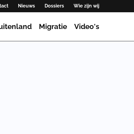
tact
Nieuws
Dossiers
Wie zijn wij
uitenland
Migratie
Video's