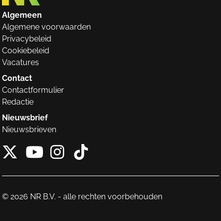
Algemeen
Algemene voorwaarden
Privacybeleid
Cookiebeleid
Vacatures
Contact
Contactformulier
Redactie
Nieuwsbrief
Nieuwsbrieven
X van NieuwRechts
Instagram van Nieuw
Tiktok van Nieuw
Youtube van NieuwRecht
© 2026 NR B.V. - alle rechten voorbehouden