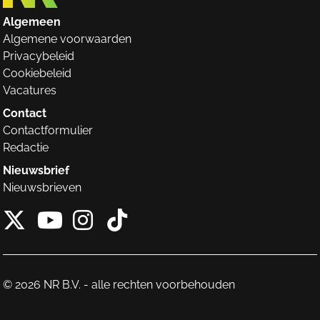
Algemeen
Algemene voorwaarden
Privacybeleid
Cookiebeleid
Vacatures
Contact
Contactformulier
Redactie
Nieuwsbrief
Nieuwsbrieven
X van NieuwRechts
Instagram van Nieuw
Tiktok van Nieuw
Youtube van NieuwRecht
© 2026 NR B.V. - alle rechten voorbehouden