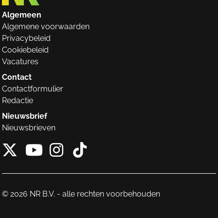
Algemeen
Algemene voorwaarden
Privacybeleid
Cookiebeleid
Vacatures
Contact
Contactformulier
Redactie
Nieuwsbrief
Nieuwsbrieven
X van NieuwRechts
Instagram van Nieuw
Tiktok van Nieuw
Youtube van NieuwRecht
© 2026 NR B.V. - alle rechten voorbehouden