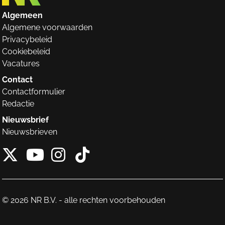
Algemeen
Algemene voorwaarden
Privacybeleid
Cookiebeleid
Vacatures
Contact
Contactformulier
Redactie
Nieuwsbrief
Nieuwsbrieven
X van NieuwRechts
Instagram van Nieuw
Tiktok van Nieuw
Youtube van NieuwRecht
© 2026 NR B.V. - alle rechten voorbehouden