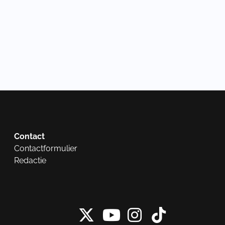
Contact
Contactformulier
Redactie
X van NieuwRech
Instagram 
Tiktok 