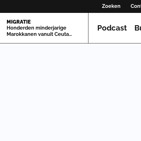
Zoeken
Con
MIGRATIE
Podcast
B
Honderden minderjarige
Marokkanen vanuit Ceuta
naar Spaans vasteland