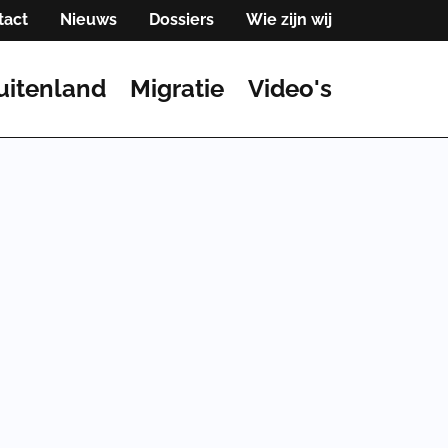
tact
Nieuws
Dossiers
Wie zijn wij
uitenland
Migratie
Video's