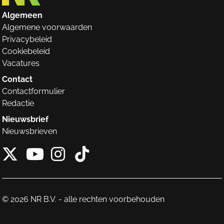
Algemeen
Algemene voorwaarden
Privacybeleid
Cookiebeleid
Vacatures
Contact
Contactformulier
Redactie
Nieuwsbrief
Nieuwsbrieven
X van NieuwRechts
Instagram van Nieuw
Tiktok van Nieuw
Youtube van NieuwRecht
© 2026 NR B.V. - alle rechten voorbehouden