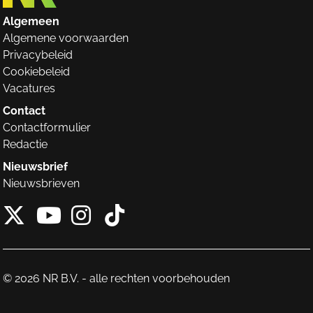
Algemeen
Algemene voorwaarden
Privacybeleid
Cookiebeleid
Vacatures
Contact
Contactformulier
Redactie
Nieuwsbrief
Nieuwsbrieven
X van NieuwRechts
Instagram van Nieuw
Tiktok van Nieuw
Youtube van NieuwRecht
© 2026 NR B.V. - alle rechten voorbehouden