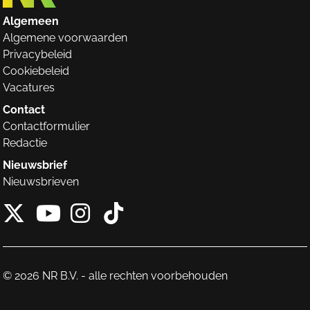
Algemeen
Algemene voorwaarden
Privacybeleid
Cookiebeleid
Vacatures
Contact
Contactformulier
Redactie
Nieuwsbrief
Nieuwsbrieven
X van NieuwRechts
Instagram van Nieuw
Tiktok van Nieuw
Youtube van NieuwRecht
© 2026 NR B.V. - alle rechten voorbehouden