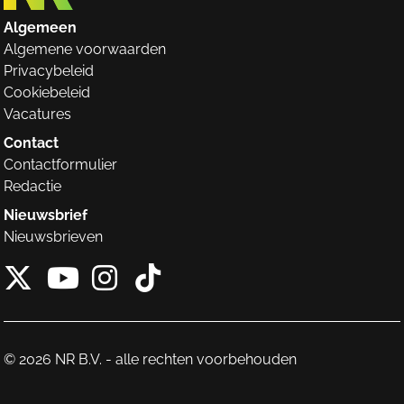
Algemeen
Algemene voorwaarden
Privacybeleid
Cookiebeleid
Vacatures
Contact
Contactformulier
Redactie
Nieuwsbrief
Nieuwsbrieven
X van NieuwRechts
Instagram van Nieuw
Tiktok van Nieuw
Youtube van NieuwRecht
© 2026 NR B.V. - alle rechten voorbehouden