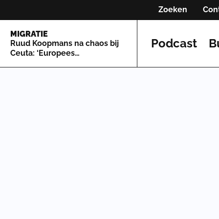
Zoeken
Con
MIGRATIE
Podcast
B
Ruud Koopmans na chaos bij
Ceuta: ‘Europees
asielsysteem is zo lek als een
mandje’