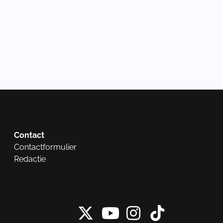
Contact
Contactformulier
Redactie
X van NieuwRech
Instagram 
Tiktok 