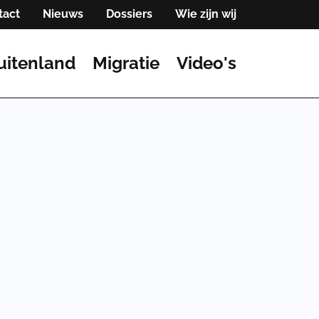
tact
Nieuws
Dossiers
Wie zijn wij
uitenland
Migratie
Video's