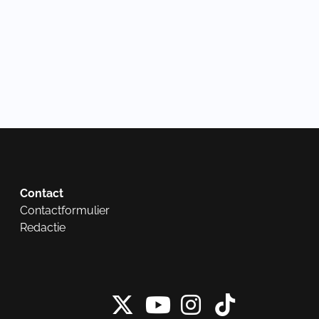
Contact
Contactformulier
Redactie
X van NieuwRech
Instagram 
Tiktok 