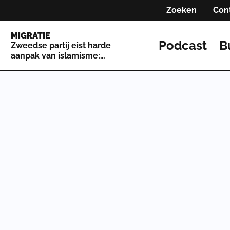
Zoeken
Con
MIGRATIE
Podcast
B
Zweedse partij eist harde
aanpak van islamisme:
'Grootste bedreigingen
Zweden'