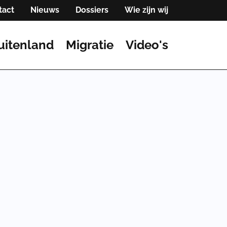
tact
Nieuws
Dossiers
Wie zijn wij
uitenland
Migratie
Video's