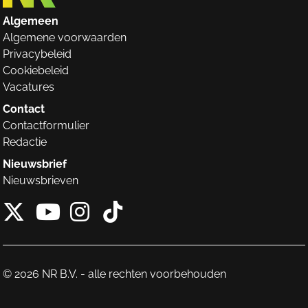
Algemeen
Algemene voorwaarden
Privacybeleid
Cookiebeleid
Vacatures
Contact
Contactformulier
Redactie
Nieuwsbrief
Nieuwsbrieven
X van NieuwRechts
Instagram van Nieuw
Tiktok van Nieuw
Youtube van NieuwRecht
© 2026 NR B.V. - alle rechten voorbehouden