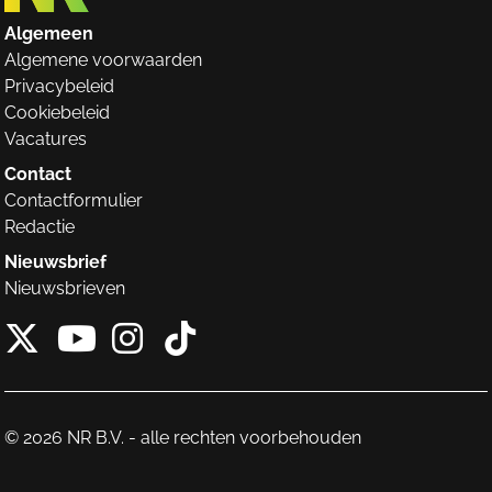
Algemeen
Algemene voorwaarden
Privacybeleid
Cookiebeleid
Vacatures
Contact
Contactformulier
Redactie
Nieuwsbrief
Nieuwsbrieven
X van NieuwRechts
Instagram van Nieuw
Tiktok van Nieuw
Youtube van NieuwRecht
© 2026 NR B.V. - alle rechten voorbehouden