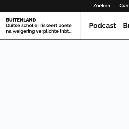
Zoeken
Con
BUITENLAND
Podcast
B
Duitse scholier riskeert boete
na weigering verplichte lhbti-
workshop