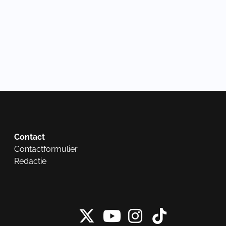
Contact
Contactformulier
Redactie
X van NieuwRech
Instagram 
Tiktok 