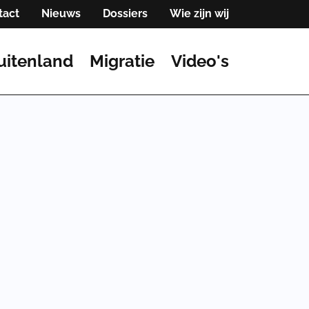
tact
Nieuws
Dossiers
Wie zijn wij
uitenland
Migratie
Video's