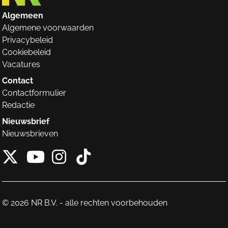
Algemeen
Algemene voorwaarden
Privacybeleid
Cookiebeleid
Vacatures
Contact
Contactformulier
Redactie
Nieuwsbrief
Nieuwsbrieven
X van NieuwRechts
Instagram van Nieuw
Tiktok van Nieuw
Youtube van NieuwRecht
© 2026 NR B.V. - alle rechten voorbehouden